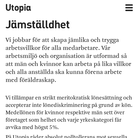
Utopia
Jämställdhet
Vi jobbar för att skapa jämlika och trygga
arbetsvillkor för alla medarbetare. Vår
arbetsmiljö och organisation är utformad så
att män och kvinnor kan arbeta på lika villkor
och alla anställda ska kunna förena arbete
med föräldraskap.
Vi tillämpar en strikt meritokratisk lönesättning och
accepterar inte lönediskriminering på grund av kön.
Medellönen för kvinnor respektive män sett över
företaget som helhet och varje yrkeskategori får
avvika med högst 5%.
På Utopia råder absolut nolltollerans mot sexuella