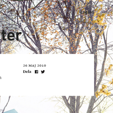
b
English
kter
26 maj 2010
Dela
h