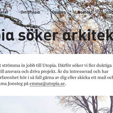
heter
Om
Utopia
Opinion
Kontakt
Job
ia söker arkite
tt strömma in jobb till Utopia. Därför söker vi fler duktiga
ill ansvara och driva projekt. Är du intresserad och har
farenhet hör i så fall gärna av dig eller skicka ett mail oc
Emma Jonsteg på
emma@utopia.se
.