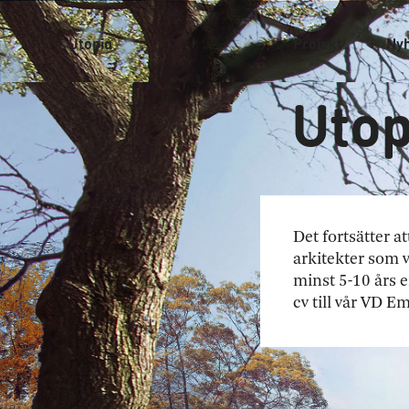
Utopia
Projekt
Ny
Utop
Det fortsätter a
arkitekter som v
minst 5-10 års er
cv till vår VD 