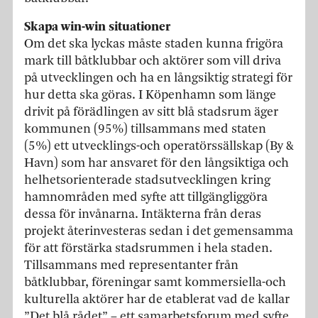
Skapa win-win situationer
Om det ska lyckas måste staden kunna frigöra
mark till båtklubbar och aktörer som vill driva
på utvecklingen och ha en långsiktig strategi för
hur detta ska göras. I Köpenhamn som länge
drivit på förädlingen av sitt blå stadsrum äger
kommunen (95%) tillsammans med staten
(5%) ett utvecklings-och operatörssällskap (By &
Havn) som har ansvaret för den långsiktiga och
helhetsorienterade stadsutvecklingen kring
hamnområden med syfte att tillgängliggöra
dessa för invånarna. Intäkterna från deras
projekt återinvesteras sedan i det gemensamma
för att förstärka stadsrummen i hela staden.
Tillsammans med representanter från
båtklubbar, föreningar samt kommersiella-och
kulturella aktörer har de etablerat vad de kallar
”Det blå rådet” – ett samarbetsforum med syfte