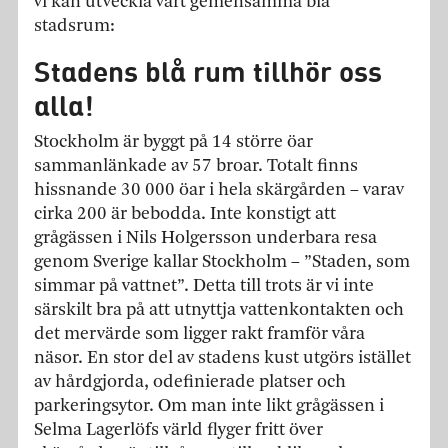
vi kan utveckla vårt gemensamma blå
stadsrum:
Stadens blå rum tillhör oss
alla!
Stockholm är byggt på 14 större öar
sammanlänkade av 57 broar. Totalt finns
hissnande 30 000 öar i hela skärgården – varav
cirka 200 är bebodda. Inte konstigt att
grågässen i Nils Holgersson underbara resa
genom Sverige kallar Stockholm – ”Staden, som
simmar på vattnet”. Detta till trots är vi inte
särskilt bra på att utnyttja vattenkontakten och
det mervärde som ligger rakt framför våra
näsor. En stor del av stadens kust utgörs istället
av hårdgjorda, odefinierade platser och
parkeringsytor. Om man inte likt grågässen i
Selma Lagerlöfs värld flyger fritt över