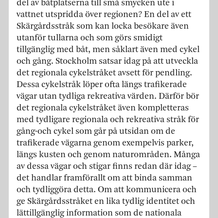
del av båtplatserna till små smycken ute i
vattnet utspridda över regionen? En del av ett
Skärgårdsstråk som kan locka besökare även
utanför tullarna och som görs smidigt
tillgänglig med båt, men såklart även med cykel
och gång. Stockholm satsar idag på att utveckla
det regionala cykelstråket avsett för pendling.
Dessa cykelstråk löper ofta längs trafikerade
vägar utan tydliga rekreativa värden. Därför bör
det regionala cykelstråket även kompletteras
med tydligare regionala och rekreativa stråk för
gång-och cykel som går på utsidan om de
trafikerade vägarna genom exempelvis parker,
längs kusten och genom naturområden. Många
av dessa vägar och stigar finns redan där idag –
det handlar framförallt om att binda samman
och tydliggöra detta. Om att kommunicera och
ge Skärgårdsstråket en lika tydlig identitet och
lättillgänglig information som de nationala