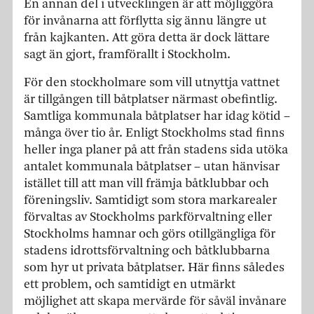
En annan del i utvecklingen är att möjliggöra
för invånarna att förflytta sig ännu längre ut
från kajkanten. Att göra detta är dock lättare
sagt än gjort, framförallt i Stockholm.
För den stockholmare som vill utnyttja vattnet
är tillgången till båtplatser närmast obefintlig.
Samtliga kommunala båtplatser har idag kötid –
många över tio år. Enligt Stockholms stad finns
heller inga planer på att från stadens sida utöka
antalet kommunala båtplatser – utan hänvisar
istället till att man vill främja båtklubbar och
föreningsliv. Samtidigt som stora markarealer
förvaltas av Stockholms parkförvaltning eller
Stockholms hamnar och görs otillgängliga för
stadens idrottsförvaltning och båtklubbarna
som hyr ut privata båtplatser. Här finns således
ett problem, och samtidigt en utmärkt
möjlighet att skapa mervärde för såväl invånare