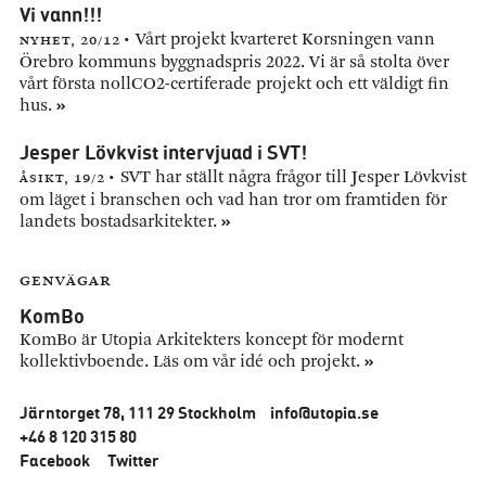
Vi vann!!!
Nyhet,
20/12
Vårt projekt kvarteret Korsningen vann
Örebro kommuns byggnadspris 2022. Vi är så stolta över
vårt första nollCO2-certiferade projekt och ett väldigt fin
»
hus.
Jesper Lövkvist intervjuad i SVT!
Åsikt,
19/2
SVT har ställt några frågor till Jesper Lövkvist
om läget i branschen och vad han tror om framtiden för
»
landets bostadsarkitekter.
Genvägar
KomBo
KomBo är Utopia Arkitekters koncept för modernt
»
kollektivboende. Läs om vår idé och projekt.
Järntorget 78, 111 29 Stockholm
info@utopia.se
+46 8 120 315 80
Facebook
Twitter