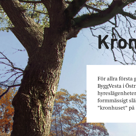
Utopia
Projekt
Ny
Kron
För allra första
ByggVesta i Öst
hyreslägenheter
formmässigt släk
”kronhuset” på 