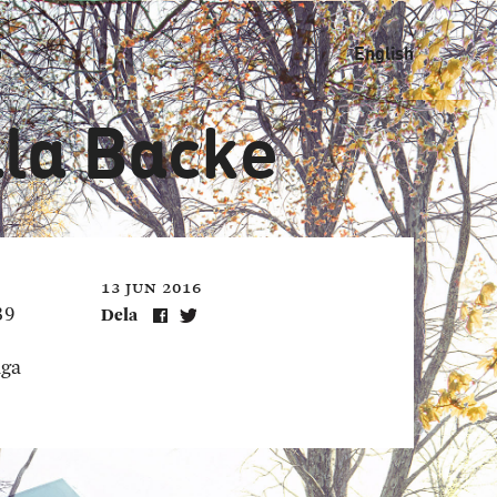
b
English
ala Backe
13 jun 2016
39
Dela
iga