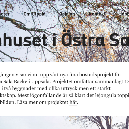
heter
Om
Utopia
Opinion
Kontakt
Job
huset i Östra S
 gången visar vi nu upp vårt nya fina bostadsprojekt för
ra Sala Backe i Uppsala. Projektet omfattar sammanlagt 1
 i två byggnader med olika uttryck men ett starkt
tskap. Mest iögonfallande är så klart det lejongula topp
bilden. Läsa mer om projektet
här
.