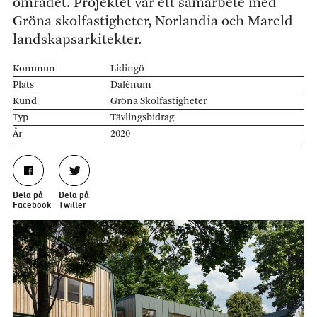
området. Projektet var ett samarbete med
Gröna skolfastigheter, Norlandia och Mareld
landskapsarkitekter.
Kommun
Lidingö
Plats
Dalénum
Kund
Gröna Skolfastigheter
Typ
Tävlingsbidrag
År
2020
Dela på
Dela på
Facebook
Twitter