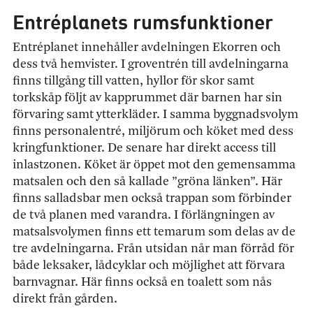
Entréplanets rumsfunktioner
Entréplanet innehåller avdelningen Ekorren och
dess två hemvister. I groventrén till avdelningarna
finns tillgång till vatten, hyllor för skor samt
torkskåp följt av kapprummet där barnen har sin
förvaring samt ytterkläder. I samma byggnadsvolym
finns personalentré, miljörum och köket med dess
kringfunktioner. De senare har direkt access till
inlastzonen. Köket är öppet mot den gemensamma
matsalen och den så kallade ”gröna länken”. Här
finns salladsbar men också trappan som förbinder
de två planen med varandra. I förlängningen av
matsalsvolymen finns ett temarum som delas av de
tre avdelningarna. Från utsidan når man förråd för
både leksaker, lådcyklar och möjlighet att förvara
barnvagnar. Här finns också en toalett som nås
direkt från gården.