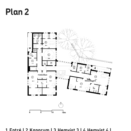
Plan 2
1.Entré | 2.Kapprum | 3.Hemvist 3 | 4.Hemvist 4 |