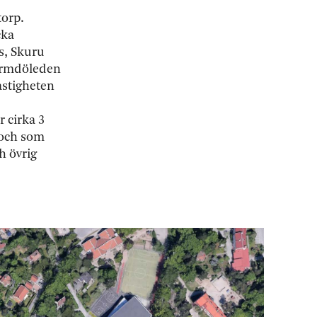
torp.
cka
s, Skuru
Värmdöleden
astigheten
 cirka 3
 och som
h övrig