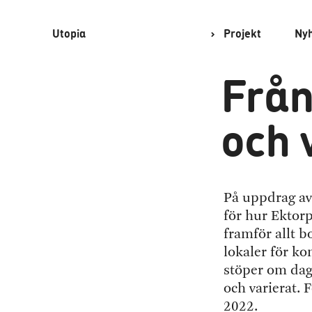
Utopia
Projekt
Ny
Från
och 
På uppdrag av 
för hur Ektor
framför allt b
lokaler för k
stöper om dag
och varierat. 
2022.