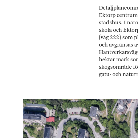
Detaljplaneområ
Ektorp centrum 
stadshus. I när
skola och Ekto
(väg 222) som p
och avgränsas a
Hantverkarsväge
hektar mark som
skogsområde för
gatu- och natu