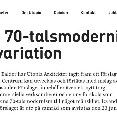
heter
Om
Utopia
Opinion
Kontakt
Job
 70-talsmodernis
variation
Balder har Utopia Arkitekter tagit fram ett förslag
p Centrum kan utvecklas och förtätas med inslag a
ostäder. Förslaget innehåller även ett nytt torg,
ommersiella verksamheter och en ny förskola som
ens 70-talsmodernism till något mänskligt, levan
Förslaget är ute på samråd som avslutas den 23 jun