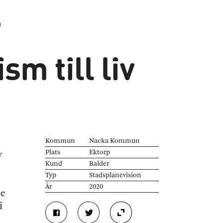
b
m till liv
Kommun
Nacka Kommun
Plats
Ektorp
v
Kund
Balder
Typ
Stadsplanevision
År
2020
de
i