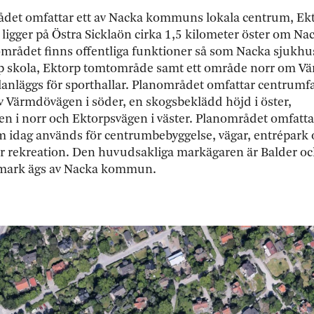
det omfattar ett av Nacka kommuns lokala centrum, Ek
ligger på Östra Sicklaön cirka 1,5 kilometer öster om Na
området finns offentliga funktioner så som Nacka sjukhu
rp skola, Ektorp tomtområde samt ett område norr om 
lanläggs för sporthallar. Planområdet omfattar centrumf
v Värmdövägen i söder, en skogsbeklädd höjd i öster,
n i norr och Ektorpsvägen i väster. Planområdet omfattar
 idag används för centrumbebyggelse, vägar, entrépark
 rekreation. Den huvudsakliga markägaren är Balder oc
rmark ägs av Nacka kommun.