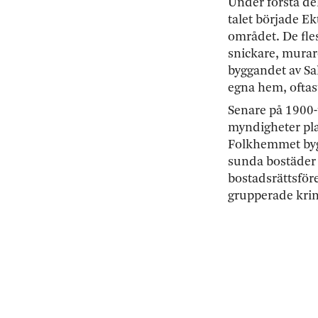
Under första del
talet började Ek
området. De fle
snickare, murare
byggandet av Sal
egna hem, oftas
Senare på 1900-
myndigheter pla
Folkhemmet bygg
sunda bostäder 
bostadsrättsför
grupperade krin