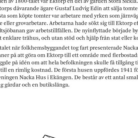
en av 1800-talet var Ektorp en del av gården Stora Sickla
torps dåvarande ägare Gustaf Ludvig Edin att sälja tomter
sta som köpte tomter var arbetare med yrken som järnväg
 eller grovarbetare. Arbetarna hade sökt sig till Ektorp 
tsjöbanan gav arbetstillfällen. De nyinflyttade började b
t enklare trähus, och utan stöd och hjälp från stat elle
talet när folkhemsbyggandet tog fart presenterade Nacka
ner på att göra om Ektorp till ett område med flerbosta
de på idén om att hela befolkningen skulle få tillgång t
till en rimlig kostnad. De första husen uppfördes 1941 f
eningen Nacka Hus i Ekängen. De består av ett antal sma
g gårdar och en butikslänga.