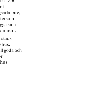
.På 1890-
 i
sarbetare,
eftersom
ygga sina
r kommun.
 stads
dshus.
ill goda och
ör
lhus