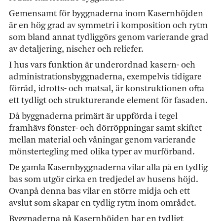
Gemensamt för byggnaderna inom Kasernhöjden
är en hög grad av symmetri i komposition och rytm
som bland annat tydliggörs genom varierande grad
av detaljering, nischer och reliefer.
I hus vars funktion är underordnad kasern- och
administrationsbyggnaderna, exempelvis tidigare
förråd, idrotts- och matsal, är konstruktionen ofta
ett tydligt och strukturerande element för fasaden.
Då byggnaderna primärt är uppförda i tegel
framhävs fönster- och dörröppningar samt skiftet
mellan material och våningar genom varierande
mönstertegling med olika typer av murförband.
De gamla Kasernbyggnaderna vilar alla på en tydlig
bas som utgör cirka en tredjedel av husens höjd.
Ovanpå denna bas vilar en större midja och ett
avslut som skapar en tydlig rytm inom området.
Byggnaderna på Kasernhöjden har en tydligt