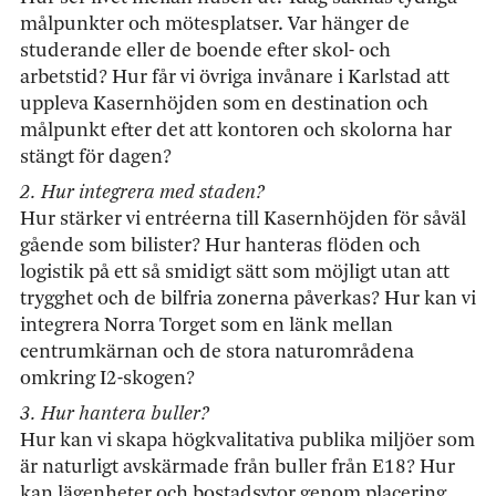
målpunkter och mötesplatser. Var hänger de
studerande eller de boende efter skol- och
arbetstid? Hur får vi övriga invånare i Karlstad att
uppleva Kasernhöjden som en destination och
målpunkt efter det att kontoren och skolorna har
stängt för dagen?
2. Hur integrera med staden?
Hur stärker vi entréerna till Kasernhöjden för såväl
gående som bilister? Hur hanteras flöden och
logistik på ett så smidigt sätt som möjligt utan att
trygghet och de bilfria zonerna påverkas? Hur kan vi
integrera Norra Torget som en länk mellan
centrumkärnan och de stora naturområdena
omkring I2-skogen?
3. Hur hantera buller?
Hur kan vi skapa högkvalitativa publika miljöer som
är naturligt avskärmade från buller från E18? Hur
kan lägenheter och bostadsytor genom placering