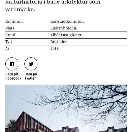
kulturhistoria i både arkitektur som
varumärke.
Kommun
Karlstad Kommun
Plats
Kasernhöjden
Kund
Albér Fastigheter
Typ
Bostäder
År
2018
Dela på
Dela på
Facebook
Twitter