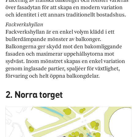
Placering av franska balkonger och fönster varieras
över fasadytan för att skapa en modern variation
och identitet i ett annars traditionellt bostadshus.
Fackverkshyllan
Fackverkshyllan är en enkel volym klädd i ett
bullerdämpande mönster av balkonger.
Balkongerna ger skydd mot den bakomliggande
fasaden och maximerar uppehållsytorna mot
sydväst. Inom mönstret skapas en enkel variation
genom inglasade partier, spaljéer för växtlighet,
förvaring och helt öppna balkongdelar.
2. Norra torget