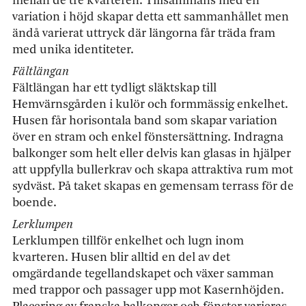
mellan de tre kvarteren. Tillsammans med en
variation i höjd skapar detta ett sammanhållet men
ändå varierat uttryck där längorna får träda fram
med unika identiteter.
Fältlängan
Fältlängan har ett tydligt släktskap till
Hemvärnsgården i kulör och formmässig enkelhet.
Husen får horisontala band som skapar variation
över en stram och enkel fönstersättning. Indragna
balkonger som helt eller delvis kan glasas in hjälper
att uppfylla bullerkrav och skapa attraktiva rum mot
sydväst. På taket skapas en gemensam terrass för de
boende.
Lerklumpen
Lerklumpen tillför enkelhet och lugn inom
kvarteren. Husen blir alltid en del av det
omgärdande tegellandskapet och växer samman
med trappor och passager upp mot Kasernhöjden.