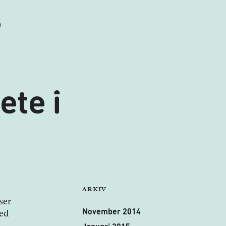
b
te i
Arkiv
ser
November 2014
med