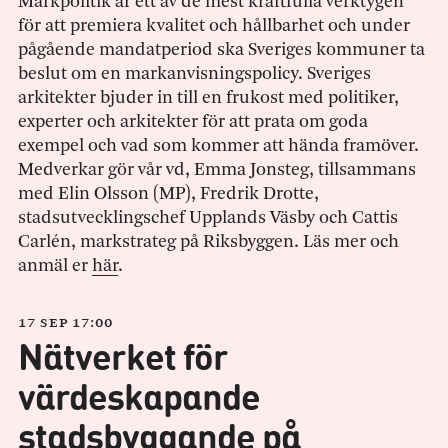
Markpolitik är ett av de mest kraftfulla verktygen
för att premiera kvalitet och hållbarhet och under
pågående mandatperiod ska Sveriges kommuner ta
beslut om en markanvisningspolicy. Sveriges
arkitekter bjuder in till en frukost med politiker,
experter och arkitekter för att prata om goda
exempel och vad som kommer att hända framöver.
Medverkar gör vår vd, Emma Jonsteg, tillsammans
med Elin Olsson (MP), Fredrik Drotte,
stadsutvecklingschef Upplands Väsby och Cattis
Carlén, markstrateg på Riksbyggen. Läs mer och
anmäl er
här
.
17 sep 17:00
Nätverket för
värdeskapande
stadsbyggande på