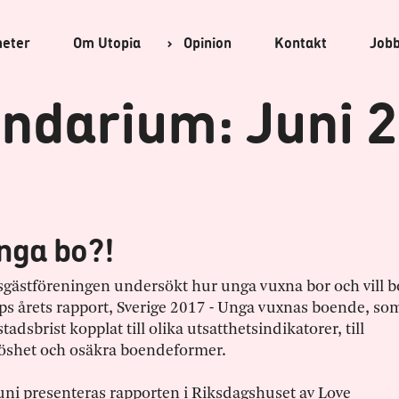
heter
Om
Utopia
Opinion
Kontakt
Job
ndarium: Juni 
unga bo?!
esgästföreningen undersökt hur unga vuxna bor och vill b
pps årets rapport, Sverige 2017 - Unga vuxnas boende, so
adsbrist kopplat till olika utsatthetsindikatorer, till
öshet och osäkra boendeformer.
uni presenteras rapporten i Riksdagshuset av Love