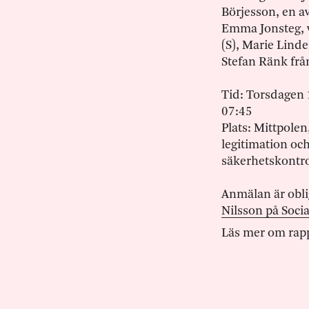
Börjesson, en av
Emma Jonsteg, v
(S), Marie Lin
Stefan Ränk frå
Tid: Torsdagen 1
07:45
Plats: Mittpole
legitimation oc
säkerhetskontro
Anmälan är obli
Nilsson på Soc
Läs mer om rap