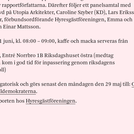
 rapportförfattarna. Därefter följer ett panelsamtal med
d på Utopia Arkitekter, Caroline Szyber (KD), Lars Eriks
der, förbundsordförande Hyresgästföreningen, Emma och
n Einar Mattsson.
 juni, kl. 08:00 – 09:00, kaffe och macka serveras från
n, Entré Norrbro 1B Riksdagshuset östra (medtag
h kom i god tid för inpassering genom riksdagens
ll)
gatorisk och görs senast den måndagen den 29 maj till:
ialdemokraterna
.
porten hos
Hyresgästföreningen
.