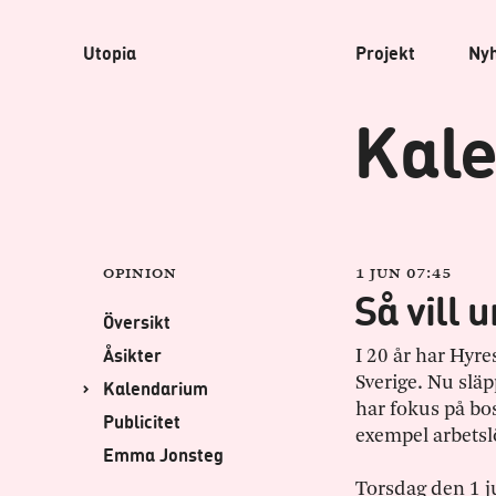
Utopia
Projekt
Ny
Kale
Opinion
1 jun 07:45
Så vill 
Översikt
Åsikter
I 20 år har Hyr
Sverige. Nu slä
Kalendarium
har fokus på bost
Publicitet
exempel arbetsl
Emma Jonsteg
Torsdag den 1 j