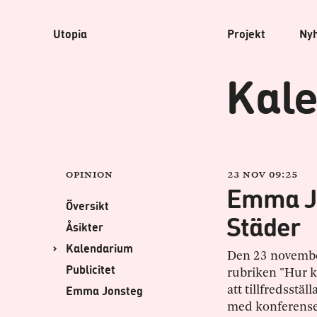
Utopia
Projekt
Ny
Kal
Opinion
23 nov 09:25
Emma Jo
Översikt
Städer
Åsikter
Kalendarium
Den 23 november
Publicitet
rubriken "Hur k
Emma Jonsteg
att tillfredsstä
med konferense